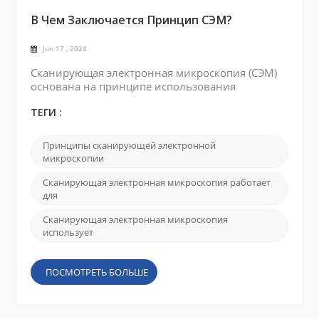
В Чем Заключается Принцип СЭМ?
Jun 17 , 2024
Сканирующая электронная микроскопия (СЭМ)
основана на принципе использования
сфокусированного луча электронов высокой
энергии для исследования поверхности образца
ТЕГИ :
и получения детального изображения с
высоким разрешением. Источник электронов:
Принципы сканирующей электронной
SEM работает с использованием источника
микроскопии
электронов, обычно нагретой вольфрамовой
нити или автоэмиссионной пушки, для
Сканирующая электронная микроскопия работает
создания пучка электронов. Генерация ...
для
Сканирующая электронная микроскопия
использует
ПОСМОТРЕТЬ БОЛЬШЕ