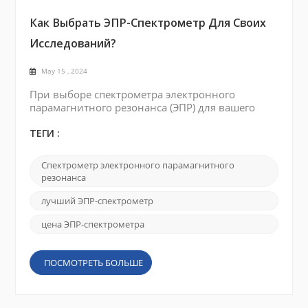
Как Выбрать ЭПР-Спектрометр Для Своих
Исследований?
May 15 , 2024
При выборе спектрометра электронного
парамагнитного резонанса (ЭПР) для вашего
исследования следует учитывать множество
факторов . Некоторые из ключевых моментов
ТЕГИ :
перечислены ниже: Диапазон частот:
Определите диапазон частот, необходимый для
Спектрометр электронного парамагнитного
вашего исследования. Спектрометры ЭПР
резонанса
доступны в различных частотных диапазонах,
таких как X-диапазон, Q-диапазон и W-
лучший ЭПР-спектрометр
диапазон. Выбор зависит от типа исследу...
цена ЭПР-спектрометра
ПОСМОТРЕТЬ БОЛЬШЕ