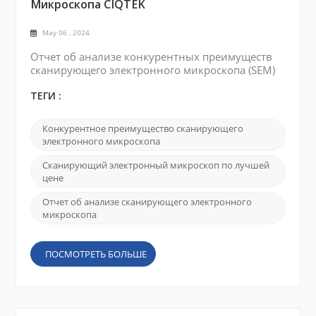
Микроскопа CIQTEK
May 06 , 2024
Отчет об анализе конкурентных преимуществ
сканирующего электронного микроскопа (SEM)
CIQTEK с точки зрения цены, качества и
обслуживания: Лучшая цена: CIQTEK SEM
ТЕГИ :
конкурентоспособен по сравнению с другими
аналогичными продуктами на рынке. Компания
Конкурентное преимущество сканирующего
предлагает широкий выбор моделей и
электронного микроскопа
спецификаций для удовлетворения
потребностей различных клиентов. Предлагая
Сканирующий электронный микроскоп по лучшей
доступные варианты, CIQTEK обращается к к...
цене
Отчет об анализе сканирующего электронного
микроскопа
ПОСМОТРЕТЬ БОЛЬШЕ