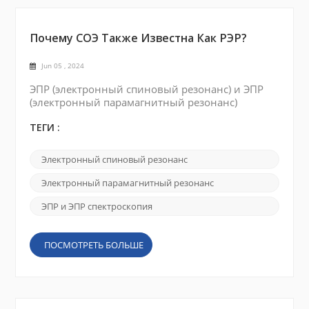
Почему СОЭ Также Известна Как РЭР?
Jun 05 , 2024
ЭПР (электронный спиновый резонанс) и ЭПР
(электронный парамагнитный резонанс)
используются как синонимы для описания
одного и того же спектроскопического метода.
ТЕГИ :
Причина двух разных названий кроется в
историческом развитии этой области и
Электронный спиновый резонанс
некоторых интересных историях, связанных с
ней. Первоначально этот метод назывался ЭПР
Электронный парамагнитный резонанс
или электронно-спиновым резонансом . Его
открыли в середине 20 века физи...
ЭПР и ЭПР спектроскопия
ПОСМОТРЕТЬ БОЛЬШЕ