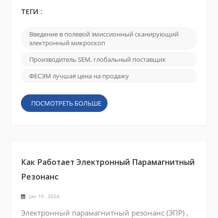
зависят от нашей способности визуализировать
и понимать материалы в мельчайших
ТЕГИ :
масштабах. Одним из таких инструментов,
имеющим большое значение, является
Введение в полевой эмиссионный сканирующий
сканирующий электронный микроскоп с
электронный микроскоп
полевой эмиссией (FE SEM), а CIQTEK SEM5000
выделяется своими превосходными
Производитель SEM, глобальный поставщик
возможностями визуализации и
ФЕСЭМ лучшая цена на продажу
универсальностью. В этом соо...
ПОСМОТРЕТЬ БОЛЬШЕ
Как Работает Электронный Парамагнитный
Резонанс
Jan 10 , 2024
Электронный парамагнитный резонанс (ЭПР) ,