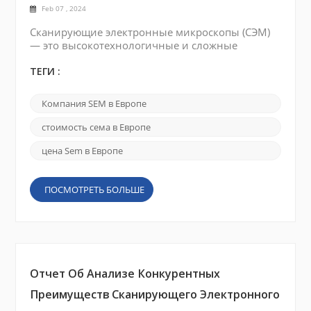
Feb 07 , 2024
Сканирующие электронные микроскопы (СЭМ)
— это высокотехнологичные и сложные
научные инструменты, которые обеспечивают
получение изображений с высоким
ТЕГИ :
разрешением и анализ образцов на
наноуровне. В Европе есть несколько
Компания SEM в Европе
известных брендов сканирующих электронных
микроскопов , которые предлагают самые
стоимость сема в Европе
современные СЭМ. Вот несколько известных
брендов: Компания FEI (Thermo Fisher Scientific):
цена Sem в Европе
Компан...
ПОСМОТРЕТЬ БОЛЬШЕ
Отчет Об Анализе Конкурентных
Преимуществ Сканирующего Электронного