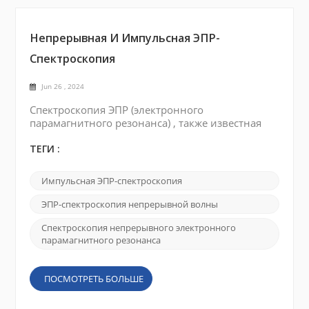
Непрерывная И Импульсная ЭПР-
Спектроскопия
Jun 26 , 2024
Спектроскопия ЭПР (электронного
парамагнитного резонанса) , также известная
как спектроскопия электронного спинового
резонанса (ЭПР) , представляет собой метод,
ТЕГИ :
используемый для изучения электронной
структуры парамагнитных частиц. Существует
Импульсная ЭПР-спектроскопия
два основных типа ЭПР-спектроскопии: ЭПР-
спектроскопия непрерывной волны (CW) и
ЭПР-спектроскопия непрерывной волны
импульсная ЭПР-спектроскопия . ЭПР-
спектроскопия непрерывного де...
Спектроскопия непрерывного электронного
парамагнитного резонанса
ПОСМОТРЕТЬ БОЛЬШЕ