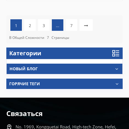
1
2
3
...
7
В Общей Сложности
7
Страницы
Категории
НОВЫЙ БЛОГ
ГОРЯЧИЕ ТЕГИ
Связаться
No. 1969, Kongquetai Road, High-tech Zone, Hefei,