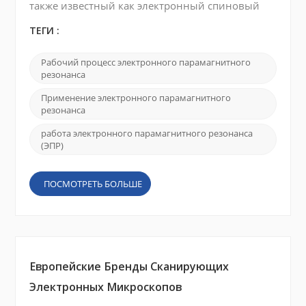
также известный как электронный спиновый
резонанс (ЭПР) , представляет собой метод,
используемый для изучения магнитных свойств
ТЕГИ :
материалов, содержащих неспаренные
электроны. Вот краткое объяснение того, как
Рабочий процесс электронного парамагнитного
работает электронный парамагнитный
резонанса
резонанс : Непарные электроны. Многие
материалы, такие как ионы переходных
Применение электронного парамагнитного
металлов или органические радикалы, ...
резонанса
работа электронного парамагнитного резонанса
(ЭПР)
ПОСМОТРЕТЬ БОЛЬШЕ
Европейские Бренды Сканирующих
Электронных Микроскопов