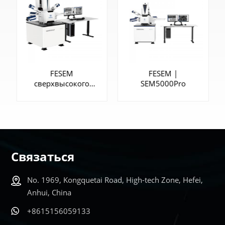
FESEM
FESEM |
сверхвысокого
SEM5000Pro
разрешения |
SEM5000X
Связаться
УЗНАТЬ
УЗНАТЬ
No. 1969, Kongquetai Road, High-tech Zone, Hefei,
БОЛЬШЕ
БОЛЬШЕ
Anhui, China
+8615156059133