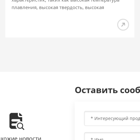
плавления, высокая твердость, высокая
износостойкость и стойкость к окислению, и
широко используются в различных областях
народного хозяйства, таких как электронная
промышленность, автомобильная
промышленность, текстильная, химическая
промышленность и аэрокосмическая
промышленность. . Физические свойства
керамических материалов во многом зависят от
их микроструктуры, что является важной
областью применения СЭМ. Что такое
Оставить соо
керамика? Керамические материалы
представляют собой класс неорганических
неметаллических материалов, изготовленных из
природных или синтетических соединений путем
формовки и высокотемпературного спекания, и
их можно разделить на общие керамические
материалы и специальные керамические
хожие новости