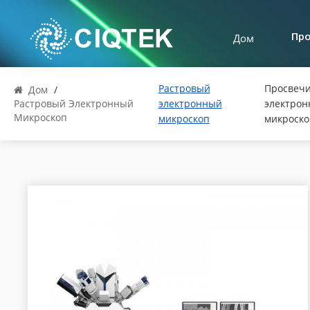
Дом
Пр
Растровый
Просвеч
Дом
/
Растровый Электронный
электронный
электро
Микроскоп
микроскоп
микроско