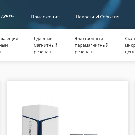
Приложения
Новости И События
одукты
ивающий
Ядерный
Электронный
Ска
нный
магнитный
парамагнитный
микр
п
резонанс
резонанс
цент