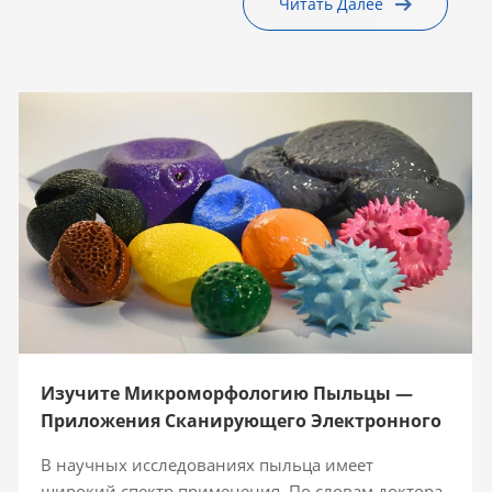
Читать Далее
Изучите Микроморфологию Пыльцы —
Приложения Сканирующего Электронного
Микроскопа (СЭМ)
В научных исследованиях пыльца имеет
широкий спектр применения. По словам доктора