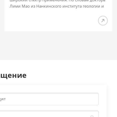
Лими Мао из Нанкинского института геологии и
палеонтологии Китайской академии наук, путем
извлечения и анализа различной пыльцы,
отложившейся в почве, можно понять, от каких
родительских растений они произошли, и, таким
образом, сделать вывод об окружающей среде и
климате. в это время. В области ботанических
исследований пыльца в основном предоставляет
микроскопические справочные данные для
систематической систематики. Что еще более
интересно, доказательства пыльцы также могут
бщение
быть использованы в уголовных расследованиях.
Судебно-палинологическая экспертиза может
эффективно подтвердить факты преступления,
используя доказательства спектра пыльцы на
одежде подозреваемого и на месте преступления.
В области геологических исследований пыльца
широко использовалась для реконструкции