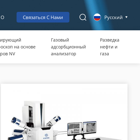
О
Связаться С Нами
Русский
нирующий
Газовый
Разведка
оскоп на основе
адсорбционный
нефти и
ров NV
анализатор
газа