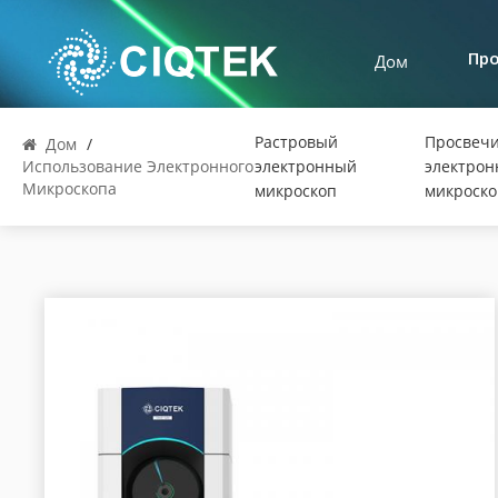
Дом
Пр
Растровый
Просвеч
Дом
/
Использование Электронного
электронный
электро
Микроскопа
микроскоп
микроско