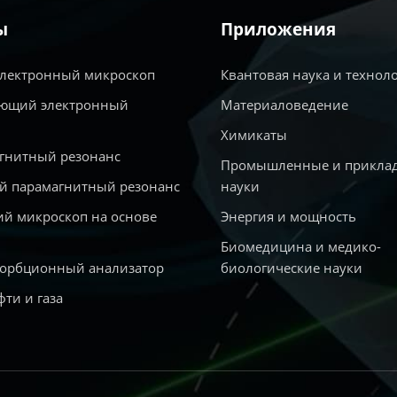
ы
Приложения
электронный микроскоп
Квантовая наука и технол
ющий электронный
Материаловедение
Химикаты
гнитный резонанс
Промышленные и прикла
й парамагнитный резонанс
науки
й микроскоп на основе
Энергия и мощность
Биомедицина и медико-
сорбционный анализатор
биологические науки
фти и газа