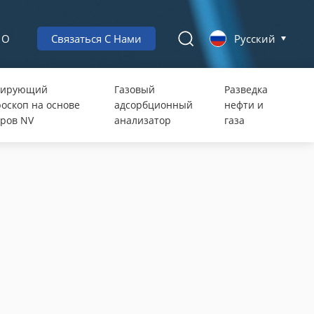
О
Связаться С Нами
Русский
нирующий
Газовый
Разведка
оскоп на основе
адсорбционный
нефти и
ров NV
анализатор
газа