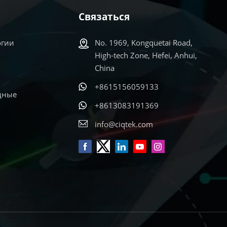
Связаться
огии
No. 1969, Kongquetai Road,
High-tech Zone, Hefei, Anhui,
China
+8615156059133
дные
+8613083191369
info@ciqtek.com