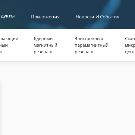
Приложения
Новости И События
одукты
ивающий
Ядерный
Электронный
Ска
нный
магнитный
парамагнитный
микр
п
резонанс
резонанс
цент