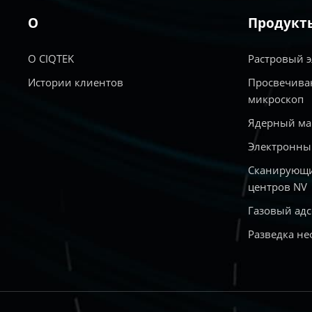
О
Продукт
О CIQTEK
Растровый 
Истории клиентов
Просвечива
микроскоп
Ядерный ма
Электронны
Сканирующи
центров NV
Газовый ад
Разведка не