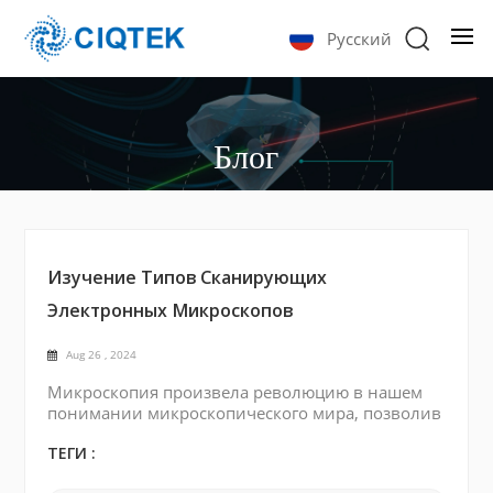
Русский
Блог
Изучение Типов Сканирующих
Электронных Микроскопов
Aug 26 , 2024
Микроскопия произвела революцию в нашем
понимании микроскопического мира, позволив
ученым выявлять сложные структуры и изучать
материалы на наноуровне. Среди различных
ТЕГИ :
мощных микроскопов сканирующий