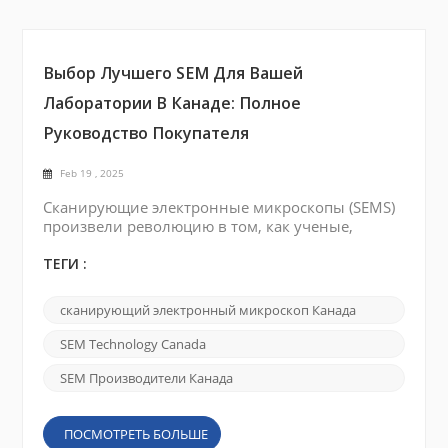
Выбор Лучшего SEM Для Вашей
Лаборатории В Канаде: Полное
Руководство Покупателя
Feb 19 , 2025
Сканирующие электронные микроскопы (SEMS)
произвели революцию в том, как ученые,
инженеры и исследователи анализируют
материалы на микроскопическом уровне.
ТЕГИ :
Независимо от того, работаете ли вы в области
материаловедения, биологии или
сканирующий электронный микроскоп Канада
нанотехнологий, правильный SEM может
предоставить подробную визуализацию и
SEM Technology Canada
анализ, необходимые для продвижения ваших
исследований. Если вы находитесь в Канаде и
SEM Производители Канада
хотите...
ПОСМОТРЕТЬ БОЛЬШЕ