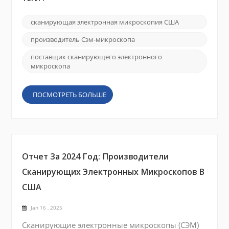
США СЭМ широко используются в
исследовательских учреждениях,
сканирующая электронная микроскопия США
промышленных лабораториях и службах
контроля качества для обеспечения
производитель Сэм-микроскопа
изображений с высоким разрешением и
точного анализа. В этой динамичной и
поставщик сканирующего электронного
микроскопа
быстрорастущей области CIQT...
ПОСМОТРЕТЬ БОЛЬШЕ
Отчет За 2024 Год: Производители
Сканирующих Электронных Микроскопов В
США
Jan 16 , 2025
Сканирующие электронные микроскопы (СЭМ)