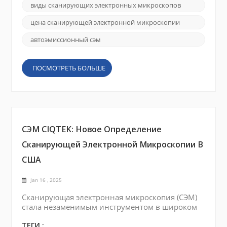
электронный микроскоп (СЭМ) является
виды сканирующих электронных микроскопов
незаменимым инструментом для получения
изображений поверхностей с исключительной
цена сканирующей электронной микроскопии
детализацией и разрешением. В этом
сообщении блога мы подробно рассмотрим
автоэмиссионный сэм
различные...
ПОСМОТРЕТЬ БОЛЬШЕ
СЭМ CIQTEK: Новое Определение
Сканирующей Электронной Микроскопии В
США
Jan 16 , 2025
Сканирующая электронная микроскопия (СЭМ)
стала незаменимым инструментом в широком
спектре отраслей, включая материаловедение,
электронику, биологию и нанотехнологии. В
ТЕГИ :