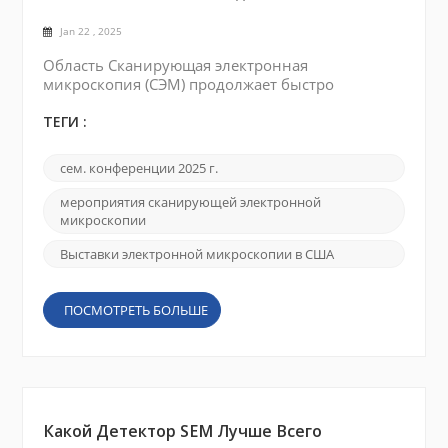
Jan 22 , 2025
Область Сканирующая электронная
микроскопия (СЭМ) продолжает быстро
развиваться, стимулируя инновации в области
материаловедения, наук о жизни и
ТЕГИ :
нанотехнологий. Посещение конференций и
выставок предоставляет профессионалам и
сем. конференции 2025 г.
исследователям в этой области бесценные
возможности узнать о передовых технологиях,
мероприятия сканирующей электронной
поделиться исследованиями и пообщаться с
микроскопии
коллегами. Ниже приведен список некоторых
Выставки электронной микроскопии в США
важных с...
ПОСМОТРЕТЬ БОЛЬШЕ
Какой Детектор SEM Лучше Всего