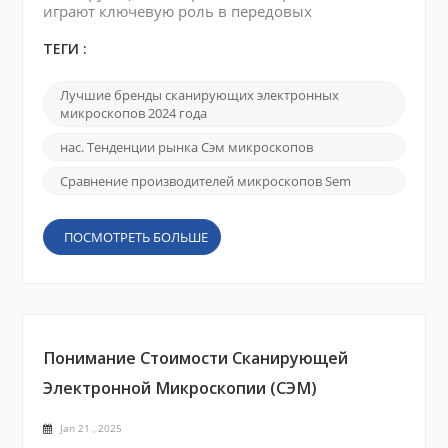
играют ключевую роль в передовых
исследованиях и промышленных приложениях,
предлагая беспрецедентные возможности
ТЕГИ :
визуализации и анализа. Поскольку инновации
в материаловедении, науках о жизни и
Лучшие бренды сканирующих электронных
полупроводниковой промышленности
микроскопов 2024 года
ускоряются, технология SEM стала
краеугольным камнем точного анализа. В этом
нас. Тенденции рынка Сэм микроскопов
отчете за 2024 год рассматриваются ключевые
Сравнение производителей микроскопов Sem
игроки рынк...
ПОСМОТРЕТЬ БОЛЬШЕ
Понимание Стоимости Сканирующей
Электронной Микроскопии (СЭМ)
Jan 21 , 2025