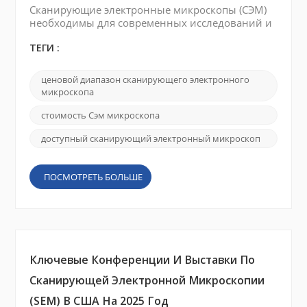
Сканирующие электронные микроскопы (СЭМ)
необходимы для современных исследований и
промышленного применения, поскольку
позволяют получать детальные изображения и
ТЕГИ :
анализировать наноматериалы. Однако
инвестировать в сканирующий электронный
ценовой диапазон сканирующего электронного
микроскоп — это серьезное решение, и
микроскопа
понимание структуры его цен имеет решающее
значение для потенциальных покупателей. В
стоимость Сэм микроскопа
этом блоге мы проанализируем факторы, вл...
доступный сканирующий электронный микроскоп
ПОСМОТРЕТЬ БОЛЬШЕ
Ключевые Конференции И Выставки По
Сканирующей Электронной Микроскопии
(SEM) В США На 2025 Год