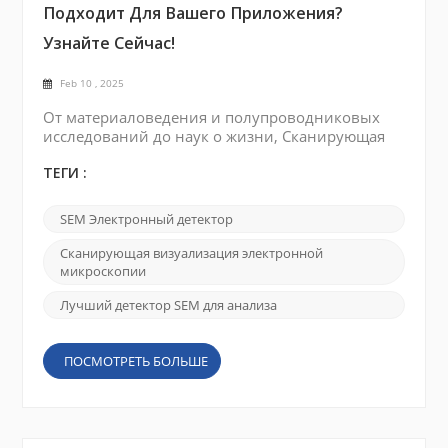
Подходит Для Вашего Приложения?
Узнайте Сейчас!
Feb 10 , 2025
От материаловедения и полупроводниковых
исследований до наук о жизни, Сканирующая
электронная микроскопия (SEM) стала важной в
различных отраслях. Ключ к раскрытию всего
ТЕГИ :
потенциала SEMS заключается в выборе
лучшего электронного детектора для вашего
SEM Электронный детектор
конкретного применения. В этом блоге мы
рассмотрим различные типы детекторов
Сканирующая визуализация электронной
электронов, обсудим их типичные приложения
микроскопии
и рассмотрим, как отраслевые но...
Лучший детектор SEM для анализа
ПОСМОТРЕТЬ БОЛЬШЕ