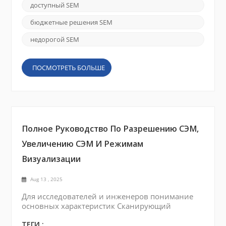
инфраструктура и проблемы технического
доступный SEM
обслуживания. Сканирующие электронные
микроскопы (СЭМ) являются важнейшими
бюджетные решения SEM
инструментами для материаловедения, наук о
жизни и образования, но традиционные
недорогой SEM
модели м...
ПОСМОТРЕТЬ БОЛЬШЕ
Полное Руководство По Разрешению СЭМ,
Увеличению СЭМ И Режимам
Визуализации
Aug 13 , 2025
Для исследователей и инженеров понимание
основных характеристик Сканирующий
электронный микроскоп (СЭМ) Это необходимо
для получения точных результатов. Среди
ТЕГИ :