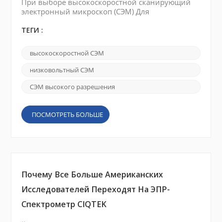
При выборе высокоскоростной сканирующий
электронный микроскоп (СЭМ) Для
исследовательской лаборатории теперь важны
не только увеличение и разрешение.
ТЕГИ :
Современные исследования требуют более
быстрые, интеллектуальные и гибкие решения
высокоскоростной СЭМ
для обработки изображений . Работаете ли вы в
области материаловедения, Науки о жизни,
низковольтный СЭМ
нанотехнологии или аддитивное производство
— правильный СЭМ может значительно уск...
СЭМ высокого разрешения
ПОСМОТРЕТЬ БОЛЬШЕ
Почему Все Больше Американских
Исследователей Переходят На ЭПР-
Спектрометр CIQTEK