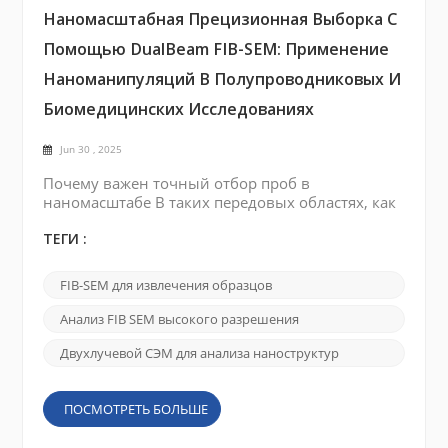
Наномасштабная Прецизионная Выборка С
Помощью DualBeam FIB-SEM: Применение
Наноманипуляций В Полупроводниковых И
Биомедицинских Исследованиях
Jun 30 , 2025
Почему важен точный отбор проб в
наномасштабе В таких передовых областях, как
материаловедение, науки о жизни и
исследования полупроводниковых приборов,
ТЕГИ :
прецизионный отбор проб в наномасштабе
часто является предпосылкой для значимых
FIB-SEM для извлечения образцов
результатов. Будь то извлечение
определенного места отказа из
Анализ FIB SEM высокого разрешения
полупроводникового кристалла или изоляция
органелл из отдельной клетки, обычные
Двухлучевой СЭМ для анализа наноструктур
методы отбора проб часто ...
ПОСМОТРЕТЬ БОЛЬШЕ