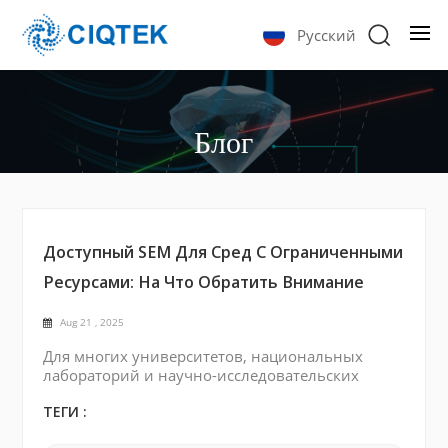
Русский
Блог
Доступный SEM Для Сред С Ограниченными
Ресурсами: На Что Обратить Внимание
Aug 21 , 2025
Для многих университетов, национальных
лабораторий и научно-исследовательских
институтов в таких регионах, как Африка и
Средний Восток , доступ к передовым научным
ТЕГИ :
приборам часто ограничен бюджет ,