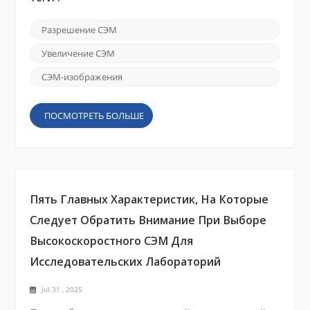
наиболее важных параметров: Разрешение СЭМ
, Увеличение СЭМ , и Режимы визуализации
Разрешение СЭМ
СЭМ Эти три фактора определяют уровень
детализации, масштаб и тип информации,
Увеличение СЭМ
которую можно получить из образца. Знание
принципов их работы и взаимодействия ...
СЭМ-изображения
ПОСМОТРЕТЬ БОЛЬШЕ
Пять Главных Характеристик, На Которые
Следует Обратить Внимание При Выборе
Высокоскоростного СЭМ Для
Исследовательских Лабораторий
Jul 31 , 2025