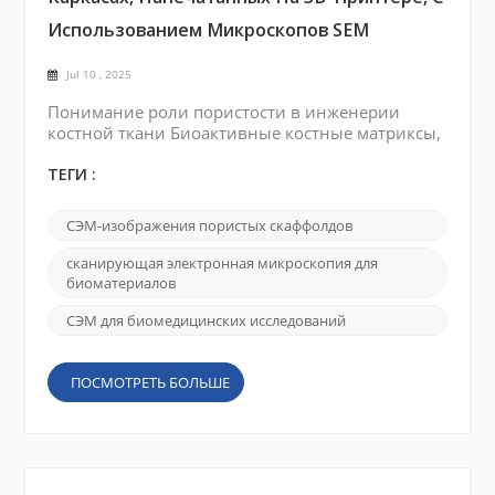
Использованием Микроскопов SEM
Jul 10 , 2025
Понимание роли пористости в инженерии
костной ткани Биоактивные костные матриксы,
изготовленные методом 3D-печати, играют
важнейшую роль в инженерии костной ткани,
ТЕГИ :
где пористость является ключевым параметром,
влияющим на адгезию клеток, пролиферацию,
СЭМ-изображения пористых скаффолдов
транспорт питательных веществ и
формирование новой кости. Как чрезмерно
сканирующая электронная микроскопия для
высокая, так и слишком низкая пористость
биоматериалов
могут негативно влиять на механическ...
СЭМ для биомедицинских исследований
ПОСМОТРЕТЬ БОЛЬШЕ