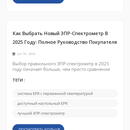
Как Выбрать Новый ЭПР-Спектрометр В
2025 Году: Полное Руководство Покупателя
Jun 18 , 2025
Выбор правильного ЭПР-спектрометр в 2025
году означает больше, чем просто сравнение
спецификаций. С расширением приложений в
химии, материаловедении, спинтронике и
ТЕГИ :
биофизике лабораториям необходимо
учитывать долгосрочное удобство
система EPR с переменной температурой
использования, производительность, гибкость
обновления и техническую поддержку.
доступный настольный EPR
Независимо от того, замена устаревшей
установки или оснащение новый объект В этом
лучший ЭПР-спектрометр
руководс...
ПОСМОТРЕТЬ БОЛЬШЕ