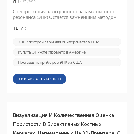
Jul 17 , 2025
Спектроскопия электронного парамагнитного
резонанса (ЭПР) Остаётся важнейшим методом
изучения парамагнитных веществ в химии,
биологии, материаловедении и физике.
ТЕГИ :
Исторически в технологии ЭПР доминировали
несколько известных производителей, в
ЭПР-спектрометры для университетов США
первую очередь Bruker. Многие исследователи
десятилетиями полагались на эти устаревшие
Купить ЭПР-спектрометр в Америке
системы, часто потому, что они были
единственным доступным вариантом. О...
Поставщик приборов ЭПР из США
ПОСМОТРЕТЬ БОЛЬШЕ
Визуализация И Количественная Оценка
Пористости В Биоактивных Костных
Каркасах, Напечатанных На 3D-Принтере, С