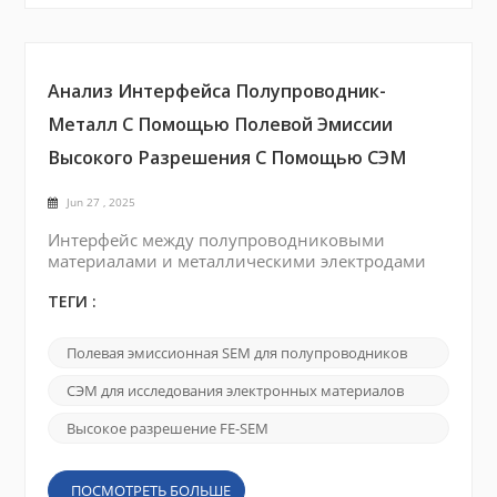
Анализ Интерфейса Полупроводник-
Металл С Помощью Полевой Эмиссии
Высокого Разрешения С Помощью СЭМ
Jun 27 , 2025
Интерфейс между полупроводниковыми
материалами и металлическими электродами
играет решающую роль в работе электронных
устройств. Морфология поверхности,
ТЕГИ :
химический состав и электронная структура на
интерфейсе напрямую влияют на ключевые
Полевая эмиссионная SEM для полупроводников
факторы, такие как проводимость, стабильность
и общая надежность устройства. Поэтому
СЭМ для исследования электронных материалов
комплексный характеристика интерфейса
полупроводник-металл имеет важное значен...
Высокое разрешение FE-SEM
ПОСМОТРЕТЬ БОЛЬШЕ