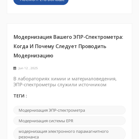
Модернизация Вашего ЭПР-Спектрометра:
Когда И Почему Следует Проводить
Модернизацию
Jun 12 , 2025
В лабораториях химии и материаловедения,
ЭПР-спектрометры служили источником
энергии для исследований на протяжении
десятилетий. Но по мере того, как
ТЕГИ :
экспериментальные потребности растут, многие
учреждения сталкиваются с тем же вопросом:
Модернизация ЭПР-спектрометра
когда пора модернизируйте свою систему EPR ?
Вместо дорогостоящей полной замены все
Модернизация системы EPR
больше лабораторий прибегают к
целенаправленной модернизации, чтобы
модернизация электронного парамагнитного
резонанса
привести у...