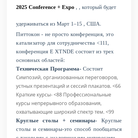
2025
Conference + Expo
,
, который будет
удерживаться из
Март
1–15
, США.
Питтокон - не просто конференция, это
катализатор для сотрудничества <111,
конференция E
XTNDE состоит из трех
основных областей:
Техническая
Программа-
Состоит
Симпозий, организованных переговоров,
устных презентаций и сессий плакатов. <66
Краткие курсы- <88 Профессиональные
курсы непрерывного образования,
охватывающие широкий спектр тем. <99
Круглые столы + семинары-
Круглые
столы и семинары-это способ пообщаться
с таковыми с аналогичными интересами
.