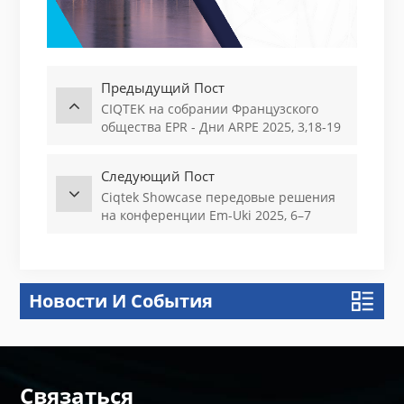
Предыдущий Пост
CIQTEK на собрании Французского
общества EPR - Дни ARPE 2025, 3,18-19
Следующий Пост
Ciqtek Showcase передовые решения
на конференции Em-Uki 2025, 6–7
февраля 2025 года.
Новости И События
Связаться