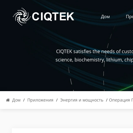
Дом
Пр
CIQTEK satisfies the needs of cus
science, biochemistry, lithium, ch
Дом
/
Приложения
/
Энергия и мощность
/
Операция П