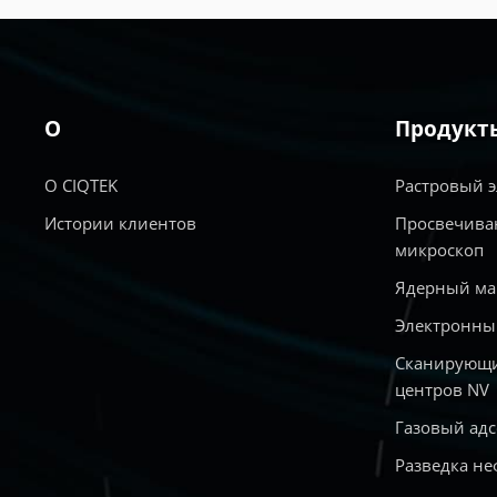
УЗНАТЬ
БОЛЬШЕ
О
Продукт
О CIQTEK
Растровый 
Истории клиентов
Просвечива
микроскоп
Ядерный ма
Электронны
Сканирующи
центров NV
Газовый ад
Разведка не