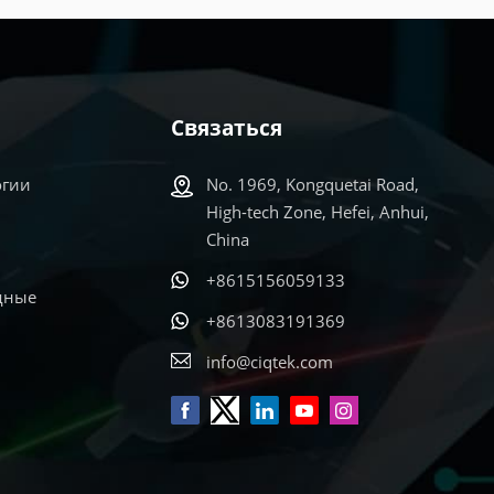
Связаться
огии
No. 1969, Kongquetai Road,
High-tech Zone, Hefei, Anhui,
China
+8615156059133
дные
+8613083191369
info@ciqtek.com