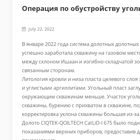
Операция по обустройству угол
July 22, 2022
В январе 2022 года система долотных долотных 
успешно заработала скважину на газовом мес
между склоном Ишаан и изгибно-складчатой ​​з
связанным сторонам.
Литология кровли и низа пласта целевого слоя
и углистыми аргиллитами. Угольный пласт загл
окружающим скважинам меньше. Участок уголь
скважины, бурению с прихватом в скважине, п
корректировка уклона скважины большая из-за
Долото CIQTEK-QOILTECH CatLiD-I 675 было подн
показаниями верхних приборов, предоставив д