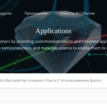
одукты
Приложения
Новости И События
Applications
tomers by providing customized products and complete appl
ip semiconductors, and materials science to enable them to
о Обустройству Угольного Пласта С Использованием Долота