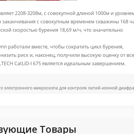
вляет 2208-3208м, с совокупной длиной 1000м и уровне
ну заканчивания с совокупным временем скважины 168 ч
ской скоростью бурения 18,69 м/ч, что значительно
упп работали вместе, чтобы сократить цикл бурения,
низить риск и, наконец, получили высокую оценку от все
TECH CatLiD-I 675 является идеальным завершением.
 электронного микроскопа для контроля литий-ионной диафр
вующие Товары