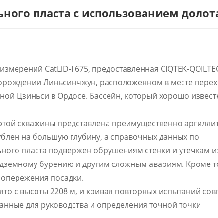
ьного пласта с использованием долот
измерений CatLiD-I 675, предоставленная CIQTEK-QOILTE
торождении Линьсинчжун, расположенном в месте перех
оной Цзиньси в Ордосе. Бассейн, который хорошо извест
 этой скважины представлена ​​преимущественно аргилли
ублен на большую глубину, а справочных данных по
ного пласта подвержен обрушениям стенки и утечкам и
одземному бурению и другим сложным авариям. Кроме т
 опережения посадки.
ято с высоты 2208 м, и кривая повторных испытаний сов
анные для руководства и определения точной точки