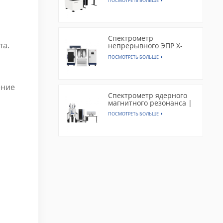
ПОСМОТРЕТЬ БОЛЬШЕ
а
Спектрометр
та.
непрерывного ЭПР X-
диапазона | EPR300
ПОСМОТРЕТЬ БОЛЬШЕ
ение
Спектрометр ядерного
магнитного резонанса |
CAN400
ПОСМОТРЕТЬ БОЛЬШЕ