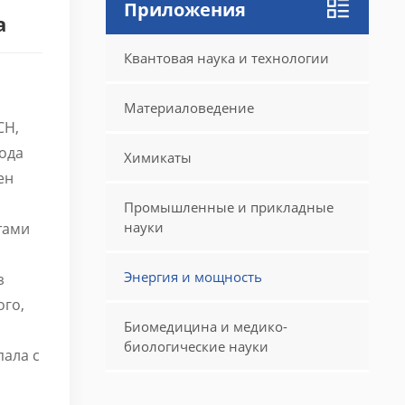
Приложения
а
Квантовая наука и технологии
Материаловедение
CH,
ода
Химикаты
ен
Промышленные и прикладные
науки
тами
Энергия и мощность
з
ого,
Биомедицина и медико-
биологические науки
пала с