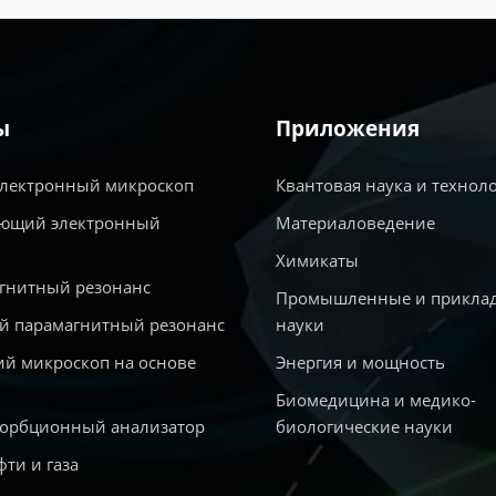
ы
Приложения
электронный микроскоп
Квантовая наука и технол
ющий электронный
Материаловедение
Химикаты
гнитный резонанс
Промышленные и прикла
й парамагнитный резонанс
науки
й микроскоп на основе
Энергия и мощность
Биомедицина и медико-
сорбционный анализатор
биологические науки
фти и газа