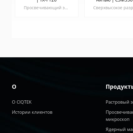
Просвечивающий электронный микроскоп (ПЭМ) 120 кВ 1. Разделенные рабочие пространства: Пользователи работают с TEM в разделенной комнате с комфортом, снижая влияние окружающей среды на TEM. 2. Высокая эксплуатационная эффективность: Специальное программное обеспечение объединяет высокоавтоматизированные процессы, обеспечивая эффективное взаимодействие TEM с мониторингом в реальном времени. 3. Улучшенный опыт эксплуатации: Оборудован автоэмиссионной электронной пушкой с высокоавтоматизированной системой. 4. Высокая расширяемость: Для пользователей зарезервировано достаточное количество интерфейсов для перехода на более высокую конфигурацию, отвечающую разнообразным требованиям приложений.
УЗНАТЬ
УЗНАТЬ
БОЛЬШЕ
БОЛЬШЕ
О
Продукт
О CIQTEK
Растровый 
Истории клиентов
Просвечива
микроскоп
Ядерный ма