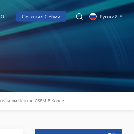
О
Связаться С Нами
Русский
тельном Центре GSEM В Корее.