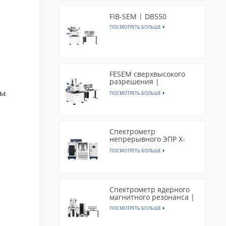
FIB-SEM | DB550
ПОСМОТРЕТЬ БОЛЬШЕ
FESEM сверхвысокого
разрешения |
SEM5000X
пы
ПОСМОТРЕТЬ БОЛЬШЕ
Спектрометр
непрерывного ЭПР X-
диапазона | EPR300
ПОСМОТРЕТЬ БОЛЬШЕ
Спектрометр ядерного
магнитного резонанса |
CAN400
ПОСМОТРЕТЬ БОЛЬШЕ