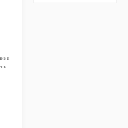
ние и
 что