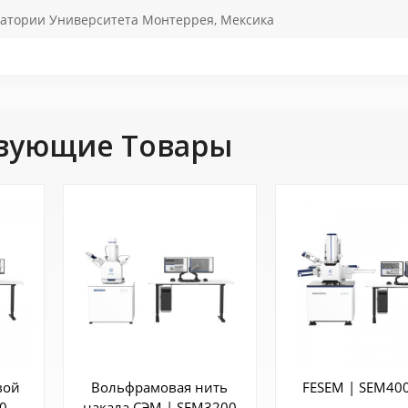
ратории Университета Монтеррея, Мексика
вующие Товары
вой
Вольфрамовая нить
FESEM | SEM40
0
накала СЭМ | SEM3200