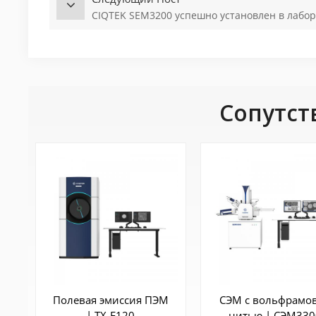
CIQTEK SEM3200 успешно установлен в лабо
Сопутст
Полевая эмиссия ПЭМ
СЭМ с вольфрамо
| ТХ-F120
нитью | СЭМ330