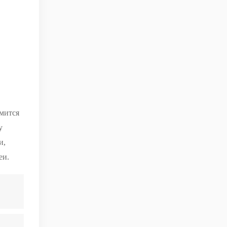
мится
у
и,
еи.