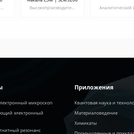
Сверхвысокое разрешение Сканирующий электронный микроскоп с вольфрамовой нитью The CIQTEK SEM3300 Сканирующий электронный микроскоп (СЭМ) Включает такие технологии, как "супертуннельная" электронная оптика, внутрилинзовые электронные детекторы и электростатические и электромагнитные составные объективные линзы. Применяя эти технологии к микроскопу с вольфрамовой нитью, можно превзойти давний предел разрешения такого СЭМ, что позволяет СЭМ с вольфрамовой нитью выполнять задачи анализа низкого напряжения, которые ранее были достижимы только с помощью полевых эмиссионных СЭМ.
Высокопроизводительный и универсальный СЭМ с вольфрамовой нитью Микроскоп The СЭМ-микроскоп CIQTEK SEM3200 — превосходный универсальный сканирующий электронный микроскоп (СЭМ) с вольфрамовой нитью накала и выдающимися общими характеристиками. Уникальная конструкция электронной пушки с двумя анодами обеспечивает высокое разрешение и улучшенное соотношение сигнал/шум при низких напряжениях возбуждения. Кроме того, SEM3200 предлагается с широким набором дополнительных аксессуаров, что делает его универсальным аналитическим прибором с превосходными возможностями расширения.
УЗНАТЬ
УЗНАТЬ
БОЛЬШЕ
БОЛЬШЕ
ы
Приложения
электронный микроскоп
Квантовая наука и технол
ющий электронный
Материаловедение
Химикаты
гнитный резонанс
Промышленные и прикла