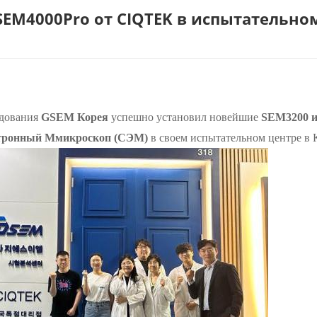
SEM4000Pro от CIQTEK в испытательно
удования
GSEM Корея
успешно установил новейшие
SEM3200
тронный
М
микроскоп
(СЭМ)
в своем испытательном центре в 