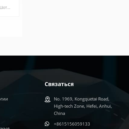
Аналитический Шоттки Сканирующий электронный микроскоп с полевой эмиссией (FESEM) CIQTEK SEM4000Pro аналитическая модель FE-SEM, оснащенная высокояркой и долговечной полевой электронной пушкой Шоттки. Ее трехступенчатая конструкция электромагнитной линзы обеспечивает значительные преимущества в аналитических приложениях, таких как EDS / EDX, EBSD, WDS и т. д. Модель стандартно поставляется с режимом низкого вакуума и высокопроизводительным низковакуумным вторичным электронным детектором, а также выдвижным детектором обратно рассеянных электронов, что позволяет наблюдать за плохо проводящими или непроводящими образцами.
Связаться
огии
No. 1969, Kongquetai Road,
High-tech Zone, Hefei, Anhui,
China
+8615156059133
дные