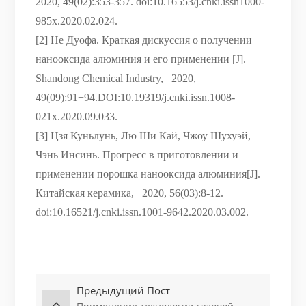
2020, 49(02):353-357. doi:10.16553/j.cnki.issn1000-
985x.2020.02.024.
[2] Не Дуофа. Краткая дискуссия о получении
нанооксида алюминия и его применении [J].
Shandong Chemical Industry,
2020,
49(09):91+94.DOI:10.19319/j.cnki.issn.1008-
021x.2020.09.033.
[3] Цзя Куньлунь, Лю Ши Кай, Чжоу Шухуэй,
Чэнь Инсинь. Прогресс в приготовлении и
применении порошка нанооксида алюминия[J].
Китайская керамика,
2020, 56(03):8-12.
doi:10.16521/j.cnki.issn.1001-9642.2020.03.002.
Предыдущий Пост