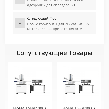
Применение технологии газовой
адсорбции для определения
характеристик экологических
катализаторов（1）
Следующий Пост
Новые горизонты для 2D-магнитных
материалов — приложения АСМ
Quantum Diamond NV-center
Сопутствующие Товары
FESEM | SEM4000X
FESEM | SEM4000X