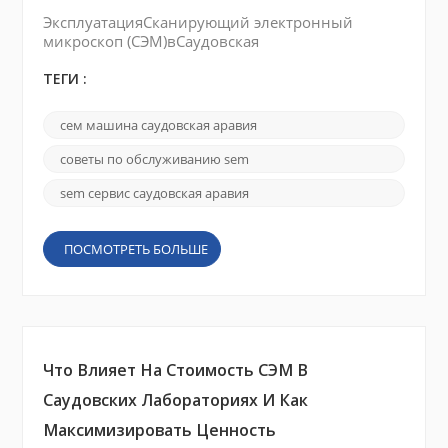
ЭксплуатацияСканирующий электронный
микроскоп (СЭМ)вСаудовская
Аравиязасушливая, запыленная среда требует
целенаправленного обслуживания. От
ТЕГИ :
попадания песка в камеру до экстремальных
перепадов температур, нагружающих
сем машина саудовская аравия
компоненты, дисциплинированное
обслуживание обеспечивает четкие
советы по обслуживанию sem
изображения и стабильную бесперебойную
работу. Ниже приведены четыре действенные
sem сервис саудовская аравия
стратегии — без выдуманных историй — к...
ПОСМОТРЕТЬ БОЛЬШЕ
Что Влияет На Стоимость СЭМ В
Саудовских Лабораториях И Как
Максимизировать Ценность