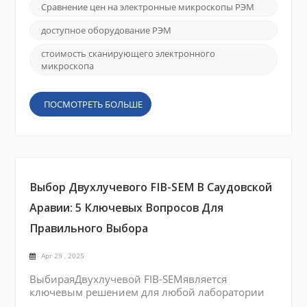
стоимости и производительности является
Сравнение цен на электронные микроскопы РЭМ
ключевым. Рынок охватывает широкий
диапазон — от премиальных систем до
доступное оборудование РЭМ
бюджетных вариантов — и включает в себя
известные бренды, такие как JEOL, FEI (Thermo
стоимость сканирующего электронного
микроскопа
Fishe...
ПОСМОТРЕТЬ БОЛЬШЕ
Выбор Двухлучевого FIB-SEM В Саудовской
Аравии: 5 Ключевых Вопросов Для
Правильного Выбора
Apr 29 , 2025
ВыбираяДвухлучевой FIB-SEMявляется
ключевым решением для любой лаборатории
микроскопии, особенно вСаудовская