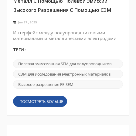
Металл С Помощью Полевой Эмиссии
Высокого Разрешения С Помощью СЭМ
Jun 27 , 2025
Интерфейс между полупроводниковыми
материалами и металлическими электродами
играет решающую роль в работе электронных
устройств. Морфология поверхности,
ТЕГИ :
химический состав и электронная структура на
интерфейсе напрямую влияют на ключевые
Полевая эмиссионная SEM для полупроводников
факторы, такие как проводимость, стабильность
и общая надежность устройства. Поэтому
СЭМ для исследования электронных материалов
комплексный характеристика интерфейса
полупроводник-металл имеет важное значен...
Высокое разрешение FE-SEM
ПОСМОТРЕТЬ БОЛЬШЕ