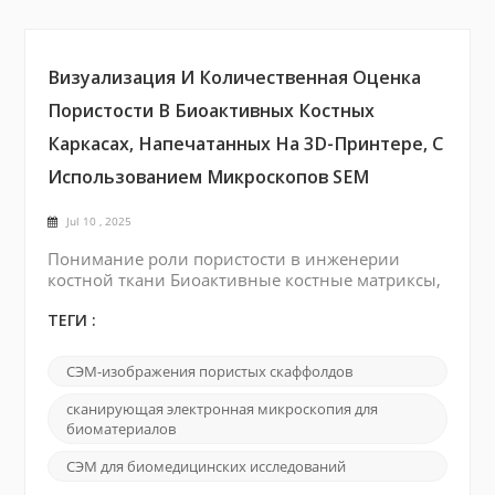
Визуализация И Количественная Оценка
Пористости В Биоактивных Костных
Каркасах, Напечатанных На 3D-Принтере, С
Использованием Микроскопов SEM
Jul 10 , 2025
Понимание роли пористости в инженерии
костной ткани Биоактивные костные матриксы,
изготовленные методом 3D-печати, играют
важнейшую роль в инженерии костной ткани,
ТЕГИ :
где пористость является ключевым параметром,
влияющим на адгезию клеток, пролиферацию,
СЭМ-изображения пористых скаффолдов
транспорт питательных веществ и
формирование новой кости. Как чрезмерно
сканирующая электронная микроскопия для
высокая, так и слишком низкая пористость
биоматериалов
могут негативно влиять на механическ...
СЭМ для биомедицинских исследований