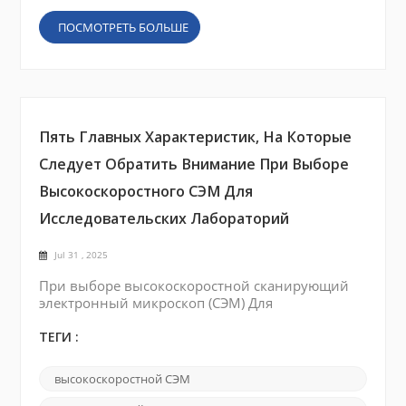
ПОСМОТРЕТЬ БОЛЬШЕ
Пять Главных Характеристик, На Которые
Следует Обратить Внимание При Выборе
Высокоскоростного СЭМ Для
Исследовательских Лабораторий
Jul 31 , 2025
При выборе высокоскоростной сканирующий
электронный микроскоп (СЭМ) Для
исследовательской лаборатории теперь важны
не только увеличение и разрешение.
ТЕГИ :
Современные исследования требуют более
быстрые, интеллектуальные и гибкие решения
высокоскоростной СЭМ
для обработки изображений . Работаете ли вы в