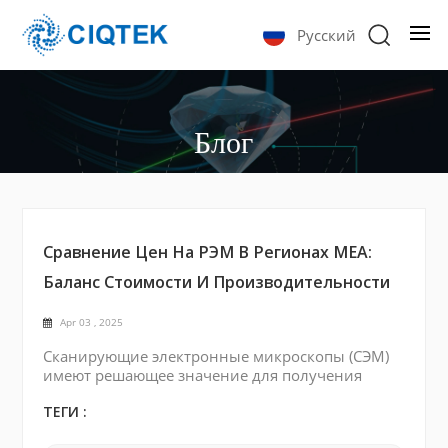
Русский
Блог
Сравнение Цен На РЭМ В Регионах MEA:
Баланс Стоимости И Производительности
Apr 03 , 2025
Сканирующие электронные микроскопы (СЭМ)
имеют решающее значение для получения
изображений с высоким разрешением и
анализа материалов, а вБлижнем Востоке и
ТЕГИ :
Африке (БВА) и на Дальнем Востоке, баланс