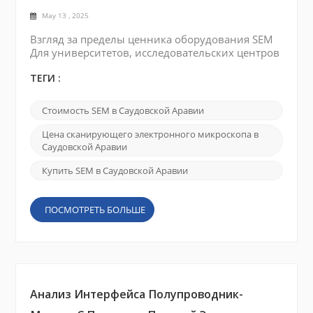
May 13 , 2025
Взгляд за пределы ценника оборудования SEM
Для университетов, исследовательских центров
и промышленных лабораторий в Саудовская
Аравия , Сканирующие электронные
ТЕГИ :
микроскопы (СЭМ) являются необходимыми
инструментами. Будь то материаловедение,
Стоимость SEM в Саудовской Аравии
нефтехимия, нанотехнологии или проверка
полупроводников, СЭМ обеспечивают
Цена сканирующего электронного микроскопа в
получение изображений с высоким
Саудовской Аравии
разрешением, необходимых для расширенного
Купить SEM в Саудовской Аравии
анализа. Од...
ПОСМОТРЕТЬ БОЛЬШЕ
Анализ Интерфейса Полупроводник-