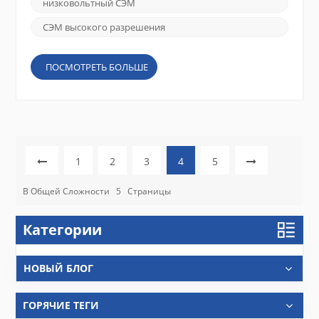
области материаловедения, Науки о жизни,
низковольтный СЭМ
нанотехнологии или аддитивное производство
— правильный СЭМ может значительно уск...
СЭМ высокого разрешения
ПОСМОТРЕТЬ БОЛЬШЕ
1
2
3
4
5
В Общей Сложности
5
Страницы
Категории
НОВЫЙ БЛОГ
ГОРЯЧИЕ ТЕГИ