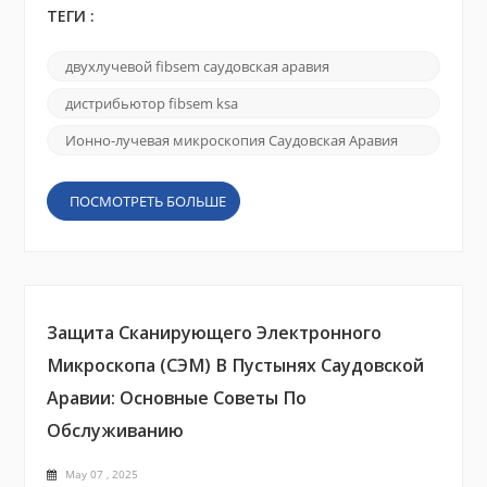
Аравияпроцветающие исследовательские и
ТЕГИ :
нефтехимические секторы. Прежде чем
выделять бюджет и место на стенде, задайте
двухлучевой fibsem саудовская аравия
себе эти пять вопросов, чтобы убедиться, что
ваша система обеспечивает необходимую
дистрибьютор fibsem ksa
производительность, надежность и локальную
поддержку.1. Как ток ионного пучка и размер
Ионно-лучевая микроскопия Саудовская Аравия
пят...
ПОСМОТРЕТЬ БОЛЬШЕ
Защита Сканирующего Электронного
Микроскопа (СЭМ) В Пустынях Саудовской
Аравии: Основные Советы По
Обслуживанию
May 07 , 2025