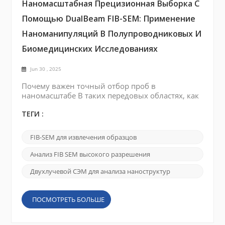
Наномасштабная Прецизионная Выборка С
Помощью DualBeam FIB-SEM: Применение
Наноманипуляций В Полупроводниковых И
Биомедицинских Исследованиях
Jun 30 , 2025
Почему важен точный отбор проб в
наномасштабе В таких передовых областях, как
материаловедение, науки о жизни и
исследования полупроводниковых приборов,
ТЕГИ :
прецизионный отбор проб в наномасштабе
часто является предпосылкой для значимых
FIB-SEM для извлечения образцов
результатов. Будь то извлечение
определенного места отказа из
Анализ FIB SEM высокого разрешения
полупроводникового кристалла или изоляция
органелл из отдельной клетки, обычные
Двухлучевой СЭМ для анализа наноструктур
методы отбора проб часто ...
ПОСМОТРЕТЬ БОЛЬШЕ