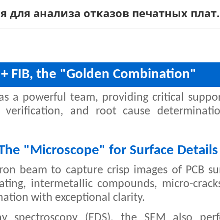
 для анализа отказов печатных плат.
+ FIB, the "Golden Combination"
s a powerful team, providing critical suppor
ty verification, and root cause determinati
The "Microscope" for Surface Details
tron beam to capture crisp images of PCB su
ating, intermetallic compounds, micro-cracks
ation with exceptional clarity.
ray spectroscopy (EDS), the SEM also per