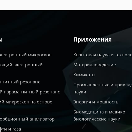
ы
Приложения
электронный микроскоп
Квантовая наука и технол
ющий электронный
Материаловедение
Химикаты
гнитный резонанс
Промышленные и прикла
й парамагнитный резонанс
науки
й микроскоп на основе
Энергия и мощность
Биомедицина и медико-
сорбционный анализатор
биологические науки
фти и газа