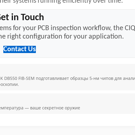
heir systems running efficiently over time.
et in Touch
stems for your PCB inspection workflow, the CI
e right configuration for your application.
Contact Us
 DB550 FIB-SEM подготавливает образцы 5-нм чипов для анал
оскопии.
температура — ваше секретное оружие