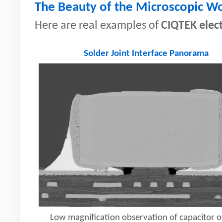
The Beauty of the Microscopic Wor
Here are real examples of
CIQTEK elec
Solder Joint Interface Panorama
Low magnification observation of capacitor o