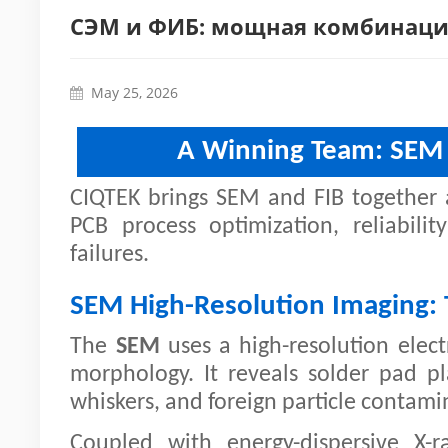
СЭМ и ФИБ: мощная комбинация
May 25, 2026
A Winning Team: SEM 
CIQTEK brings SEM and FIB together a
PCB process optimization, reliabili
failures.
SEM High-Resolution Imaging: 
The
SEM
uses a high-resolution elec
morphology. It reveals solder pad pl
whiskers, and foreign particle contamin
Coupled with energy-dispersive X-