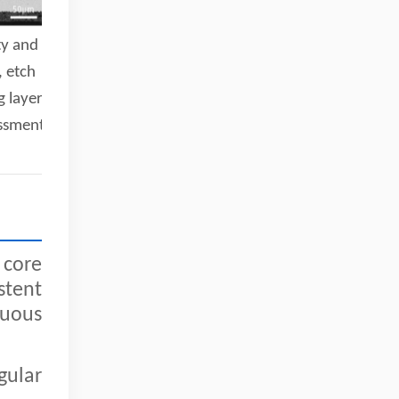
ty and
, etch
g layer
essment
 core
stent
nuous
gular