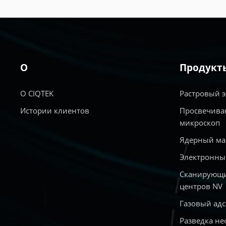
О
Продукт
О CIQTEK
Растровый 
Истории клиентов
Просвечива
микроскоп
Ядерный ма
Электронны
Сканирующи
центров NV
Газовый ад
Разведка не