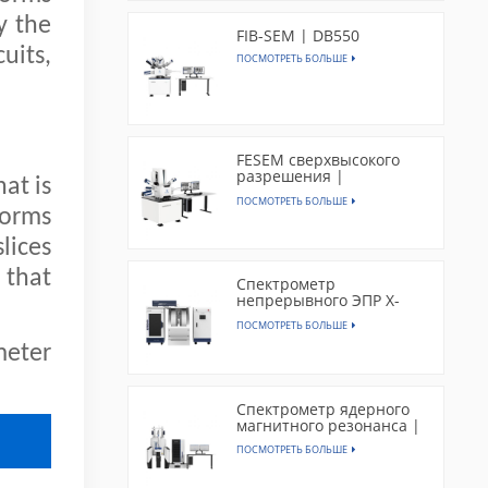
y the
FIB-SEM | DB550
uits,
ПОСМОТРЕТЬ БОЛЬШЕ
FESEM сверхвысокого
разрешения |
at is
SEM5000X
ПОСМОТРЕТЬ БОЛЬШЕ
forms
lices
 that
Спектрометр
непрерывного ЭПР X-
диапазона | EPR300
ПОСМОТРЕТЬ БОЛЬШЕ
meter
Спектрометр ядерного
магнитного резонанса |
CAN400
ПОСМОТРЕТЬ БОЛЬШЕ