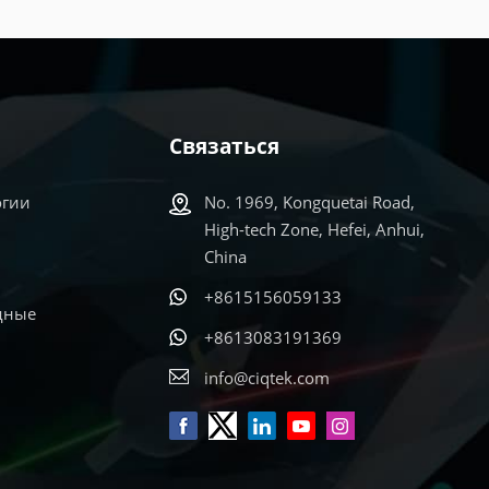
Связаться
огии
No. 1969, Kongquetai Road,
High-tech Zone, Hefei, Anhui,
China
+8615156059133
дные
+8613083191369
info@ciqtek.com