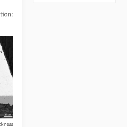
tion:
ckness