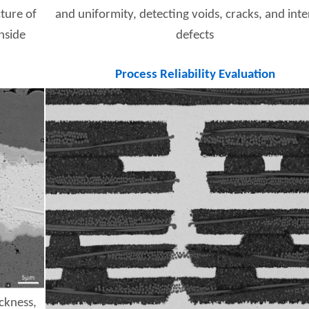
ture of
and uniformity, detecting voids, cracks, and inte
inside
defects
Process Reliability Evaluation
ckness,